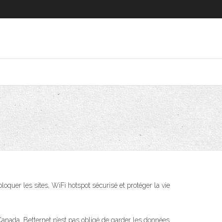
quer les sites, WiFi hotspot sécurisé et protéger la vie
u Canada, Betternet n’est pas obligé de garder les données