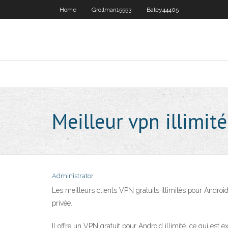
Home
Grollman15553
Baley44405
Meilleur vpn illimit
Administrator
Les meilleurs clients VPN gratuits illimités pour Andro
privée.
Il offre un VPN gratuit pour Android illimité, ce qui est 