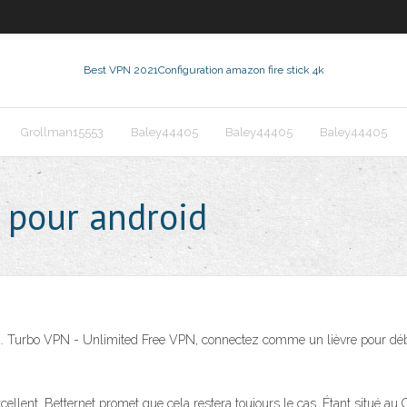
Best VPN 2021
Configuration amazon fire stick 4k
Grollman15553
Baley44405
Baley44405
Baley44405
é pour android
id. Turbo VPN - Unlimited Free VPN, connectez comme un lièvre pour déblo
excellent. Betternet promet que cela restera toujours le cas. Étant situé a