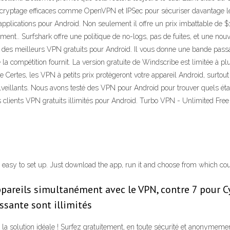
e cryptage efficaces comme OpenVPN et IPSec pour sécuriser davantage les 
pplications pour Android. Non seulement il offre un prix imbattable de $
nt.. Surfshark offre une politique de no-logs, pas de fuites, et une nouv
 des meilleurs VPN gratuits pour Android. Il vous donne une bande pass
la compétition fournit. La version gratuite de Windscribe est limitée à pl
ertes, les VPN à petits prix protègeront votre appareil Android, surtout s
lveillants. Nous avons testé des VPN pour Android pour trouver quels étai
s clients VPN gratuits illimités pour Android. Turbo VPN - Unlimited Fr
 easy to set up. Just download the app, run it and choose from which cou
appareils simultanément avec le VPN, contre 7 pour C
ssante sont illimités
st la solution idéale ! Surfez gratuitement, en toute sécurité et anonymem