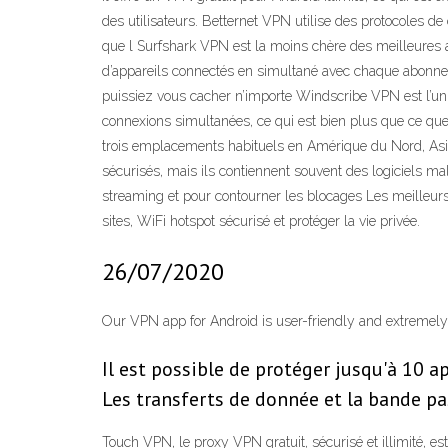
des utilisateurs. Betternet VPN utilise des protocoles d
que l Surfshark VPN est la moins chère des meilleures a
d’appareils connectés en simultané avec chaque abonneme
puissiez vous cacher n’importe Windscribe VPN est l’un
connexions simultanées, ce qui est bien plus que ce que 
trois emplacements habituels en Amérique du Nord, Asie C
sécurisés, mais ils contiennent souvent des logiciels ma
streaming et pour contourner les blocages Les meilleur
sites, WiFi hotspot sécurisé et protéger la vie privée.
26/07/2020
Our VPN app for Android is user-friendly and extremely
Il est possible de protéger jusqu'à 10 
Les transferts de donnée et la bande pa
Touch VPN, le proxy VPN gratuit, sécurisé et illimité, e