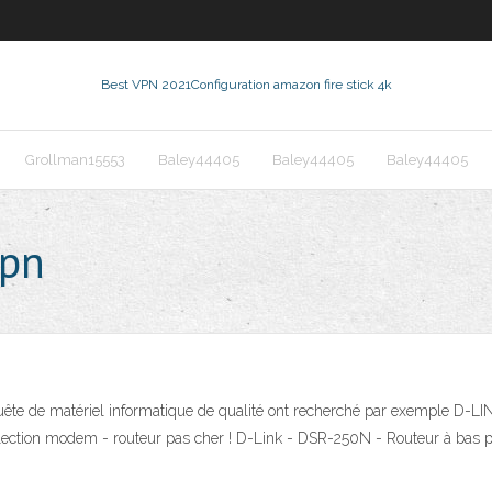
Best VPN 2021
Configuration amazon fire stick 4k
Grollman15553
Baley44405
Baley44405
Baley44405
vpn
en quête de matériel informatique de qualité ont recherché par exemple D-
lection modem - routeur pas cher ! D-Link - DSR-250N - Routeur à bas p