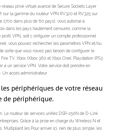
 réseau privé virtuel avancé de Secure Sockets Layer
PTP) sur la gamme du routeur VPN RV320 et RV325 sur
e 1700 dans plus de 60 pays), vous autorise à
choix dans les pays hautement censurés, comme la
 profil VPN, soit c onfigurer un compte professionnel
sionnel, vous pouvez rechercher les paramètres VPN et/ou
 de sorte que vous n’avez pas besoin de configurer le
 Fire TV, Xbox (Xbox 360 et Xbox One), Playstation (PS3
r à un service VPN. Votre service doit prendre en
e. Un accès administrateur
 les périphériques de votre réseau
e de périphérique.
on. Le routeur de services unifiés DSR-250N de D-Link
ntreprises. Grâce à la prise en charge du Wireless N et
Multipliant les Pour arriver ici, rien de plus simple, les