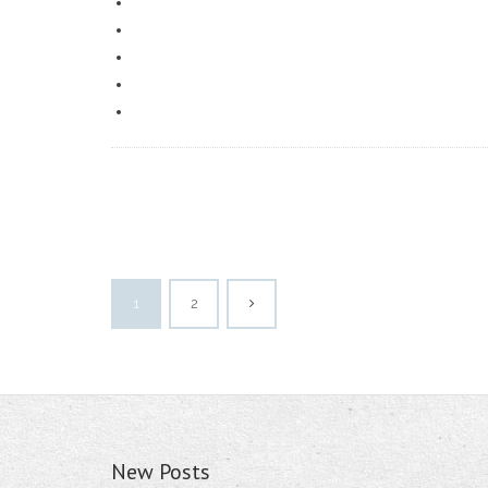
1
2
New Posts