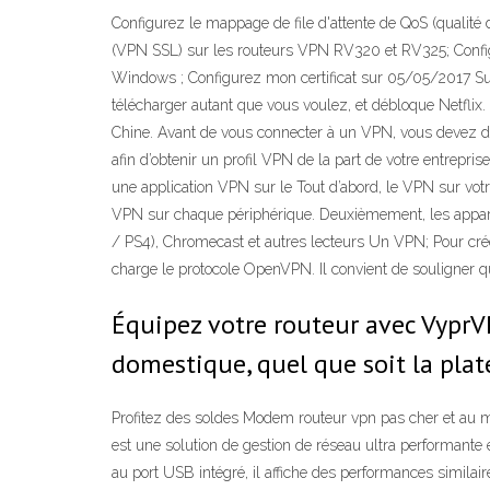
Configurez le mappage de file d'attente de QoS (qualit
(VPN SSL) sur les routeurs VPN RV320 et RV325; Config
Windows ; Configurez mon certificat sur 05/05/2017 Sur
télécharger autant que vous voulez, et débloque Netfl
Chine. Avant de vous connecter à un VPN, vous devez dis
afin d’obtenir un profil VPN de la part de votre entrep
une application VPN sur le Tout d’abord, le VPN sur votr
VPN sur chaque périphérique. Deuxièmement, les apparei
/ PS4), Chromecast et autres lecteurs Un VPN; Pour cré
charge le protocole OpenVPN. Il convient de souligner q
Équipez votre routeur avec VyprVP
domestique, quel que soit la plat
Profitez des soldes Modem routeur vpn pas cher et au m
est une solution de gestion de réseau ultra performante
au port USB intégré, il affiche des performances similair